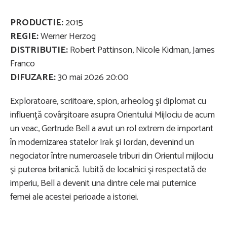
PRODUCTIE:
2015
REGIE:
Werner Herzog
DISTRIBUTIE:
Robert Pattinson, Nicole Kidman, James
Franco
DIFUZARE:
30 mai 2026 20:00
Exploratoare, scriitoare, spion, arheolog şi diplomat cu
influenţă covârşitoare asupra Orientului Mijlociu de acum
un veac, Gertrude Bell a avut un rol extrem de important
în modernizarea statelor Irak şi Iordan, devenind un
negociator între numeroasele triburi din Orientul mijlociu
şi puterea britanică. Iubită de localnici şi respectată de
imperiu, Bell a devenit una dintre cele mai puternice
femei ale acestei perioade a istoriei.