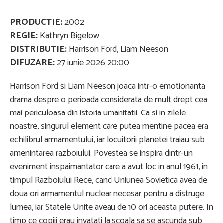
PRODUCTIE:
2002
REGIE:
Kathryn Bigelow
DISTRIBUTIE:
Harrison Ford, Liam Neeson
DIFUZARE:
27 iunie 2026 20:00
Harrison Ford si Liam Neeson joaca intr-o emotionanta
drama despre o perioada considerata de mult drept cea
mai periculoasa din istoria umanitatii. Ca si in zilele
noastre, singurul element care putea mentine pacea era
echilibrul armamentului, iar locuitorii planetei traiau sub
amenintarea razboiului. Povestea se inspira dintr-un
eveniment inspaimantator care a avut loc in anul 1961, in
timpul Razboiului Rece, cand Uniunea Sovietica avea de
doua ori armamentul nuclear necesar pentru a distruge
lumea, iar Statele Unite aveau de 10 ori aceasta putere. In
timp ce copiii erau invatati la scoala sa se ascunda sub