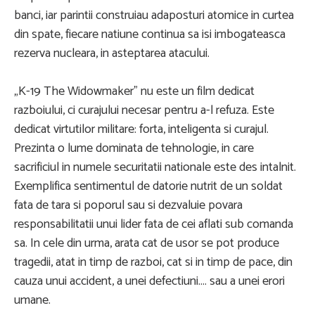
banci, iar parintii construiau adaposturi atomice in curtea
din spate, fiecare natiune continua sa isi imbogateasca
rezerva nucleara, in asteptarea atacului.
„K-19 The Widowmaker” nu este un film dedicat
razboiului, ci curajului necesar pentru a-l refuza. Este
dedicat virtutilor militare: forta, inteligenta si curajul.
Prezinta o lume dominata de tehnologie, in care
sacrificiul in numele securitatii nationale este des intalnit.
Exemplifica sentimentul de datorie nutrit de un soldat
fata de tara si poporul sau si dezvaluie povara
responsabilitatii unui lider fata de cei aflati sub comanda
sa. In cele din urma, arata cat de usor se pot produce
tragedii, atat in timp de razboi, cat si in timp de pace, din
cauza unui accident, a unei defectiuni.... sau a unei erori
umane.