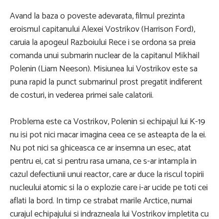
Avand la baza o poveste adevarata, filmul prezinta
eroismul capitanului Alexei Vostrikov (Harrison Ford),
caruia la apogeul Razboiului Rece i se ordona sa preia
comanda unui submarin nuclear de la capitanul Mikhail
Polenin (Liam Neeson). Misiunea lui Vostrikov este sa
puna rapid la punct submarinul prost pregatit indiferent
de costuri, in vederea primei sale calatorii.
Problema este ca Vostrikov, Polenin si echipajul lui K-19
nu isi pot nici macar imagina ceea ce se asteapta de la ei.
Nu pot nici sa ghiceasca ce ar insemna un esec, atat
pentru ei, cat si pentru rasa umana, ce s-ar intampla in
cazul defectiunii unui reactor, care ar duce la riscul topirii
nucleului atomic si la o explozie care i-ar ucide pe toti cei
aflati la bord. In timp ce strabat marile Arctice, numai
curajul echipajului si indrazneala lui Vostrikov impletita cu