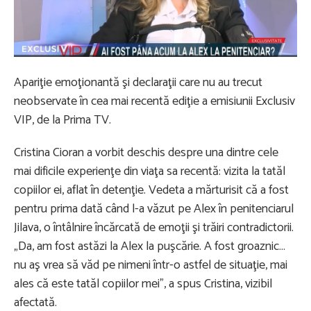
Apariţie emoţionantă şi declaraţii care nu au trecut
neobservate în cea mai recentă ediţie a emisiunii Exclusiv
VIP, de la Prima TV.
Cristina Cioran a vorbit deschis despre una dintre cele
mai dificile experienţe din viaţa sa recentă: vizita la tatăl
copiilor ei, aflat în detenţie. Vedeta a mărturisit că a fost
pentru prima dată când l-a văzut pe Alex în penitenciarul
Jilava, o întâlnire încărcată de emoţii şi trăiri contradictorii.
„Da, am fost astăzi la Alex la puşcărie. A fost groaznic…
nu aş vrea să văd pe nimeni într-o astfel de situaţie, mai
ales că este tatăl copiilor mei”, a spus Cristina, vizibil
afectată.