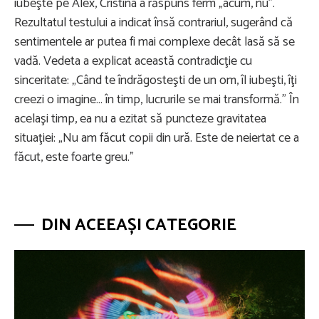
iubeşte pe Alex, Cristina a răspuns ferm „acum, nu”.
Rezultatul testului a indicat însă contrariul, sugerând că
sentimentele ar putea fi mai complexe decât lasă să se
vadă. Vedeta a explicat această contradicţie cu
sinceritate: „Când te îndrăgosteşti de un om, îl iubeşti, îţi
creezi o imagine… în timp, lucrurile se mai transformă.” În
acelaşi timp, ea nu a ezitat să puncteze gravitatea
situaţiei: „Nu am făcut copii din ură. Este de neiertat ce a
făcut, este foarte greu.”
DIN ACEEAȘI CATEGORIE